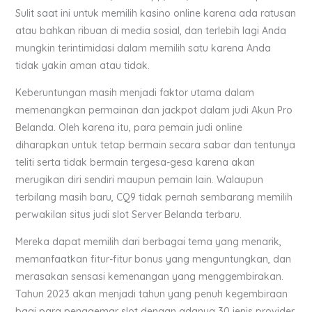
Sulit saat ini untuk memilih kasino online karena ada ratusan
atau bahkan ribuan di media sosial, dan terlebih lagi Anda
mungkin terintimidasi dalam memilih satu karena Anda
tidak yakin aman atau tidak.
Keberuntungan masih menjadi faktor utama dalam
memenangkan permainan dan jackpot dalam judi Akun Pro
Belanda. Oleh karena itu, para pemain judi online
diharapkan untuk tetap bermain secara sabar dan tentunya
teliti serta tidak bermain tergesa-gesa karena akan
merugikan diri sendiri maupun pemain lain. Walaupun
terbilang masih baru, CQ9 tidak pernah sembarang memilih
perwakilan situs judi slot Server Belanda terbaru.
Mereka dapat memilih dari berbagai tema yang menarik,
memanfaatkan fitur-fitur bonus yang menguntungkan, dan
merasakan sensasi kemenangan yang menggembirakan.
Tahun 2023 akan menjadi tahun yang penuh kegembiraan
bagi para penggemar slot dengan adanya 30 jenis provider