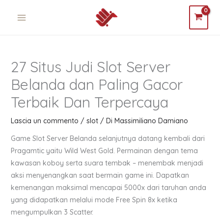
Vai
MAIN
al
MENU
contenuto
27 Situs Judi Slot Server
Belanda dan Paling Gacor
Terbaik Dan Terpercaya
Lascia un commento
/
slot
/ Di
Massimiliano Damiano
Game Slot Server Belanda selanjutnya datang kembali dari
Pragamtic yaitu Wild West Gold. Permainan dengan tema
kawasan koboy serta suara tembak – menembak menjadi
aksi menyenangkan saat bermain game ini. Dapatkan
kemenangan maksimal mencapai 5000x dari taruhan anda
yang didapatkan melalui mode Free Spin 8x ketika
mengumpulkan 3 Scatter.