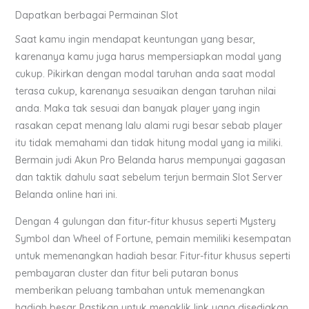
Dapatkan berbagai Permainan Slot
Saat kamu ingin mendapat keuntungan yang besar,
karenanya kamu juga harus mempersiapkan modal yang
cukup. Pikirkan dengan modal taruhan anda saat modal
terasa cukup, karenanya sesuaikan dengan taruhan nilai
anda. Maka tak sesuai dan banyak player yang ingin
rasakan cepat menang lalu alami rugi besar sebab player
itu tidak memahami dan tidak hitung modal yang ia miliki.
Bermain judi Akun Pro Belanda harus mempunyai gagasan
dan taktik dahulu saat sebelum terjun bermain Slot Server
Belanda online hari ini.
Dengan 4 gulungan dan fitur-fitur khusus seperti Mystery
Symbol dan Wheel of Fortune, pemain memiliki kesempatan
untuk memenangkan hadiah besar. Fitur-fitur khusus seperti
pembayaran cluster dan fitur beli putaran bonus
memberikan peluang tambahan untuk memenangkan
hadiah besar. Pastikan untuk mengklik link yang disediakan