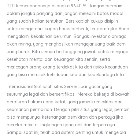
RTP kemenangannya di angka 96,40 %. Jangan bermain
dalam jangka panjang dan jangan melebihi batas modal
yang sudah kalian tentukan. Bersikaplah cukup disiplin
untuk mengetahui kapan harus berhenti, terutama jika Anda
mengalami kekalahan beruntun. Banyak investor olahraga
akan miring, yang menghasilkan mengejar uang baik demi
uang buruk. Kita semua bertanggung jawab untuk menjaga
kesehatan mental dan keuangan kita sendiri, serta
mencegah orang-orang terdekat kita dari risiko kecanduan
yang bisa merusak kehidupan kita dan kebelandaga kita.
Internasional Slot ialah situs Server Luar gacor yang
seutuhnya legal dan bersertifikasi. Mereka bekerja di bawah
peraturan hukum yang ketat, yang jamin kredibilitas dan
keamanan permainan. Dengan pilih situs yang legal, pemain
bisa mempunyai ketenangan pemikiran dan percaya jika
mereka main di lingkungan yang adil dan terpercaya.
Sampai saat ini, telah ada sistem penting untuk mengelola