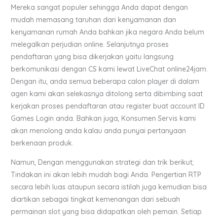
Mereka sangat populer sehingga Anda dapat dengan
mudah memasang taruhan dari kenyamanan dan
kenyamanan rumah Anda bahkan jika negara Anda belum
melegalkan perjudian online. Selanjutnya proses
pendaftaran yang bisa dikerjakan yaitu langsung
berkomunikasi dengan CS kami lewat LiveChat online24jam.
Dengan itu, anda semua beberapa calon player di dalam
agen kami akan selekasnya ditolong serta dibimbing saat
kerjakan proses pendaftaran atau register buat account ID
Games Login anda. Bahkan juga, Konsumen Servis kami
akan menolong anda kalau anda punyai pertanyaan
berkenaan produk.
Namun, Dengan menggunakan strategi dan trik berikut;
Tindakan ini akan lebih mudah bagi Anda. Pengertian RTP
secara lebih luas ataupun secara istilah juga kemudian bisa
diartikan sebagai tingkat kemenangan dari sebuah
permainan slot yang bisa didapatkan oleh pemain. Setiap