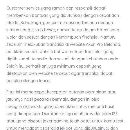
Customer service yang ramah dan responsif dapat
memberikan bantuan yang dibutuhkan dengan cepat dan
efektif. Sebaiknya, pemain memasang taruhan dengan
jumlah yang cukup besar, namun tetap dalam batas yang
wajar dan sesuai dengan kemampuan finansial. Namun,
sebelum melakukan transaksi di website Akun Pro Belanda,
pastikan terlebih dahulu bahwa metode transaksi yang
dipilih sudah tersedia dan sesuai dengan kebutuhan anda.
Selain itu, perhatikan juga minimum deposit yang
ditetapkan oleh website tersebut agar transaksi dapat
berjalan dengan lancar.
Fitur ini memercepat kecepatan putaran permainan atau
jatuhnya hasil pecahan bermain, dengan ini bisa
mengurangi waktu yang diperlukan untuk menanti hasil
yang didapatkan. Diurutan ke tiga ialah provider joker123
atau yang disebut joker gaming telah patut untuk kamu test
untuk mendapat beberapa jekpot yang dipunyainya, dan