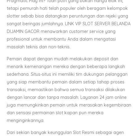
Pragmatic Play ini? Tuan putri yang bukan hanya elok ini,
tetapi pemurah hati telah populer oleh beragam kelompok
slotter sebab bisa datangkan peruntungan dan rejeki yang
sangat beringas jumlahnya. LINK VIP SLOT SERVER BELANDA
DIJAMIN GACOR menawarkan customer service yang
profesional untuk membantu Anda dalam mengatasi
masalah teknis dan non-teknis.
Pemain dapat dengan mudah melakukan deposit dan
menarik kemenangan mereka dengan beberapa langkah
sederhana. Situs-situs ini memiliki tim dukungan pelanggan
yang siap membantu pemain dalam setiap tahap proses
transaksi, memastikan bahwa semua transaksi dilakukan
dengan lancar dan tanpa masalah. Layanan 24 jam online
juga memungkinkan pemain untuk merasakan kegembiraan
dan sensasi permainan slot kapan pun mereka
menginginkannya.
Dari sekian banyak keunggulan Slot Resmi sebagai agen