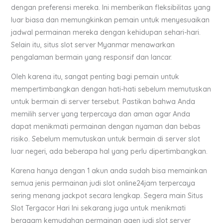
dengan preferensi mereka. Ini memberikan fleksibilitas yang
luar biasa dan memungkinkan pemain untuk menyesuaikan
jadwal permainan mereka dengan kehidupan sehari-hari.
Selain itu, situs slot server Myanmar menawarkan
pengalaman bermain yang responsif dan lancar.
Oleh karena itu, sangat penting bagi pemain untuk
mempertimbangkan dengan hati-hati sebelum memutuskan
untuk bermain di server tersebut. Pastikan bahwa Anda
memilih server yang terpercaya dan aman agar Anda
dapat menikmati permainan dengan nyaman dan bebas
risiko. Sebelum memutuskan untuk bermain di server slot
luar negeri, ada beberapa hal yang perlu dipertimbangkan.
Karena hanya dengan 1 akun anda sudah bisa memainkan
semua jenis permainan judi slot online24jam terpercaya
sering menang jackpot secara lengkap. Segera main Situs
Slot Tergacor Hari Ini sekarang juga untuk menikmati
beragam kemudahan permainan agen judi slot server