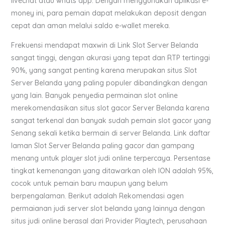
livechat atau whats app. Dengan menggunakan aplikasi e-
money ini, para pemain dapat melakukan deposit dengan
cepat dan aman melalui saldo e-wallet mereka.
Frekuensi mendapat maxwin di Link Slot Server Belanda
sangat tinggi, dengan akurasi yang tepat dan RTP tertinggi
90%, yang sangat penting karena merupakan situs Slot
Server Belanda yang paling populer dibandingkan dengan
yang lain. Banyak penyedia permainan slot online
merekomendasikan situs slot gacor Server Belanda karena
sangat terkenal dan banyak sudah pemain slot gacor yang
Senang sekali ketika bermain di server Belanda. Link daftar
laman Slot Server Belanda paling gacor dan gampang
menang untuk player slot judi online terpercaya. Persentase
tingkat kemenangan yang ditawarkan oleh ION adalah 95%,
cocok untuk pemain baru maupun yang belum
berpengalaman. Berikut adalah Rekomendasi agen
permaianan judi server slot belanda yang lainnya dengan
situs judi online berasal dari Provider Playtech, perusahaan