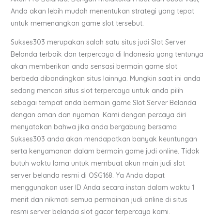
Anda akan lebih mudah menentukan strategi yang tepat
untuk memenangkan game slot tersebut.
Sukses303 merupakan salah satu situs judi Slot Server
Belanda terbaik dan terpercaya di Indonesia yang tentunya
akan memberikan anda sensasi bermain game slot
berbeda dibandingkan situs lainnya. Mungkin saat ini anda
sedang mencari situs slot terpercaya untuk anda pilih
sebagai tempat anda bermain game Slot Server Belanda
dengan aman dan nyaman. Kami dengan percaya diri
menyatakan bahwa jika anda bergabung bersama
Sukses303 anda akan mendapatkan banyak keuntungan
serta kenyamanan dalam bermain game judi online. Tidak
butuh waktu lama untuk membuat akun main judi slot
server belanda resmi di OSG168. Ya Anda dapat
menggunakan user ID Anda secara instan dalam waktu 1
menit dan nikmati semua permainan judi online di situs
resmi server belanda slot gacor terpercaya kami.