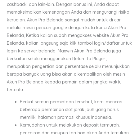
cashback, dan lain-lain. Dengan bonus ini, Anda dapat
memaksimalkan kemenangan Anda dan mengurangi risiko
kerugian. Akun Pro Belanda sangat mudah untuk di cari
melalui mesin pencari google dengan kata kunci Akun Pro
Belanda, Ketika kalian sudah mengakses website Akun Pro
Belanda, kalian langsung saja klik tombol login/daftar untuk
login ke server belanda. Maxwin Akun Pro Belanda juga
berkaitan selalu menggunakan Return to Player ,
merupakan pengertian dari persentase selalu menunjukkan
berapa banyak uang bisa akan dikembalikan oleh mesin
Akun Pro Belanda kepada pemain dalam jangka waktu
tertentu.
Berkat semua permintaan tersebut, kami mencari
beberapa permainan slot jarak jauh yang harus
memiliki halaman promosi khusus Indonesia.
Kemudahan untuk melakukan deposit termurah,
pencairan dan maupun taruhan akan Anda temukan