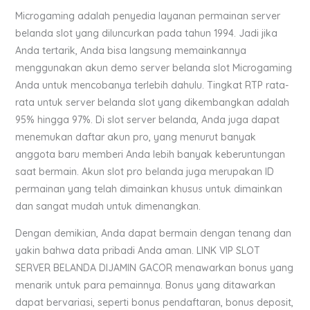
Microgaming adalah penyedia layanan permainan server
belanda slot yang diluncurkan pada tahun 1994. Jadi jika
Anda tertarik, Anda bisa langsung memainkannya
menggunakan akun demo server belanda slot Microgaming
Anda untuk mencobanya terlebih dahulu. Tingkat RTP rata-
rata untuk server belanda slot yang dikembangkan adalah
95% hingga 97%. Di slot server belanda, Anda juga dapat
menemukan daftar akun pro, yang menurut banyak
anggota baru memberi Anda lebih banyak keberuntungan
saat bermain. Akun slot pro belanda juga merupakan ID
permainan yang telah dimainkan khusus untuk dimainkan
dan sangat mudah untuk dimenangkan.
Dengan demikian, Anda dapat bermain dengan tenang dan
yakin bahwa data pribadi Anda aman. LINK VIP SLOT
SERVER BELANDA DIJAMIN GACOR menawarkan bonus yang
menarik untuk para pemainnya. Bonus yang ditawarkan
dapat bervariasi, seperti bonus pendaftaran, bonus deposit,