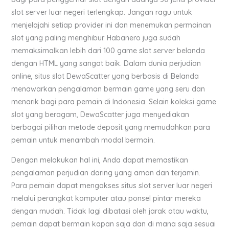
slot server luar negeri terlengkap. Jangan ragu untuk
menjelajahi setiap provider ini dan menemukan permainan
slot yang paling menghibur. Habanero juga sudah
memaksimalkan lebih dari 100 game slot server belanda
dengan HTML yang sangat baik. Dalam dunia perjudian
online, situs slot DewaScatter yang berbasis di Belanda
menawarkan pengalaman bermain game yang seru dan
menarik bagi para pemain di Indonesia. Selain koleksi game
slot yang beragam, DewaScatter juga menyediakan
berbagai pilihan metode deposit yang memudahkan para
pemain untuk menambah modal bermain.
Dengan melakukan hal ini, Anda dapat memastikan
pengalaman perjudian daring yang aman dan terjamin.
Para pemain dapat mengakses situs slot server luar negeri
melalui perangkat komputer atau ponsel pintar mereka
dengan mudah. Tidak lagi dibatasi oleh jarak atau waktu,
pemain dapat bermain kapan saja dan di mana saja sesuai