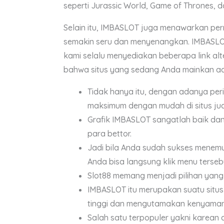
seperti Jurassic World, Game of Thrones, da
Selain itu, IMBASLOT juga menawarkan per
semakin seru dan menyenangkan. IMBASLOT me
kami selalu menyediakan beberapa link alt
bahwa situs yang sedang Anda mainkan ad
Tidak hanya itu, dengan adanya peri
maksimum dengan mudah di situs judi
Grafik IMBASLOT sangatlah baik dan 
para bettor.
Jadi bila Anda sudah sukses menemuk
Anda bisa langsung klik menu terseb
Slot88 memang menjadi pilihan yang
IMBASLOT itu merupakan suatu situ
tinggi dan mengutamakan kenyamanan
Salah satu terpopuler yakni karean 