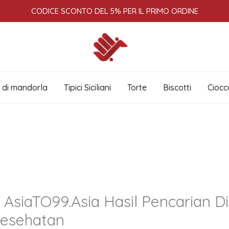
CODICE SCONTO DEL 5% PER IL PRIMO ORDINE
i di mandorla
Tipici Siciliani
Torte
Biscotti
Ciocc
 AsiaTO99.Asia Hasil Pencarian Di
Kesehatan