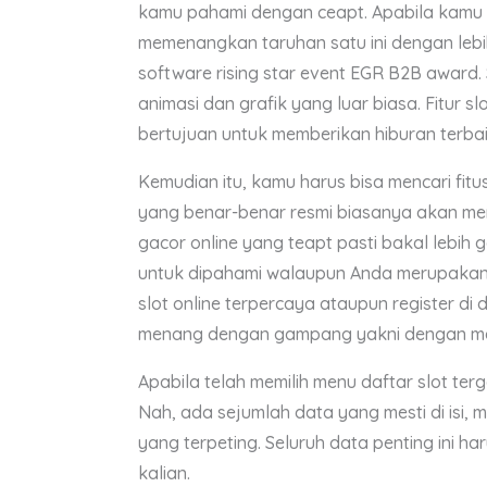
kamu pahami dengan ceapt. Apabila kamu 
memenangkan taruhan satu ini dengan leb
software rising star event EGR B2B award.
animasi dan grafik yang luar biasa. Fitur sl
bertujuan untuk memberikan hiburan terbai
Kemudian itu, kamu harus bisa mencari fitu
yang benar-benar resmi biasanya akan memi
gacor online yang teapt pasti bakal leb
untuk dipahami walaupun Anda merupakan p
slot online terpercaya ataupun register d
menang dengan gampang yakni dengan memi
Apabila telah memilih menu daftar slot ter
Nah, ada sejumlah data yang mesti di isi, 
yang terpeting. Seluruh data penting ini 
kalian.