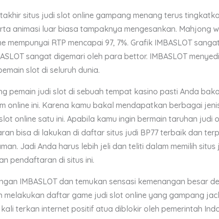
akhir situs judi slot online gampang menang terus tingkatkan 
ta animasi luar biasa tampaknya mengesankan. Mahjong ways
 mempunyai RTP mencapai 97, 7%. Grafik IMBASLOT sangatl
MBASLOT sangat digemari oleh para bettor. IMBASLOT menyedi
emain slot di seluruh dunia.
 pemain judi slot di sebuah tempat kasino pasti Anda baka
em online ini. Karena kamu bakal mendapatkan berbagai je
ot online satu ini. Apabila kamu ingin bermain taruhan judi on
ran bisa di lakukan di daftar situs judi BP77 terbaik dan te
n. Jadi Anda harus lebih jeli dan teliti dalam memilih situs
 pendaftaran di situs ini.
dengan IMBASLOT dan temukan sensasi kemenangan besar de
n melakukan daftar game judi slot online yang gampang ja
 kali terkan internet positif atua diblokir oleh pemerintah In