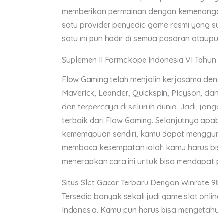
memberikan permainan dengan kemenangan 
satu provider penyedia game resmi yang su
satu ini pun hadir di semua pasaran ataupu
Suplemen II Farmakope Indonesia VI Tahun
Flow Gaming telah menjalin kerjasama deng
Maverick, Leander, Quickspin, Playson, dan
dan terpercaya di seluruh dunia. Jadi, 
terbaik dari Flow Gaming. Selanjutnya apa
kememapuan sendiri, kamu dapat menggun
membaca kesempatan ialah kamu harus bisa 
menerapkan cara ini untuk bisa mendapat 
Situs Slot Gacor Terbaru Dengan Winrate 
Tersedia banyak sekali judi game slot onlin
Indonesia. Kamu pun harus bisa mengetahu