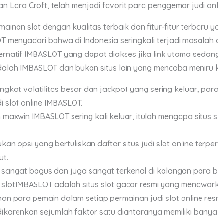
n Lara Croft, telah menjadi favorit para penggemar judi onli
mainan slot dengan kualitas terbaik dan fitur-fitur terba
nyadari bahwa di Indonesia seringkali terjadi masalah deng
ernatif IMBASLOT yang dapat diakses jika link utama sedang
alah IMBASLOT dan bukan situs lain yang mencoba meniru k
ngkat volatilitas besar dan jackpot yang sering keluar, p
 slot online IMBASLOT.
maxwin IMBASLOT sering kali keluar, itulah mengapa situs 
an opsi yang bertuliskan daftar situs judi slot online terp
ut.
 sangat bagus dan juga sangat terkenal di kalangan para be
s slotIMBASLOT adalah situs slot gacor resmi yang menawa
 para pemain dalam setiap permainan judi slot online resm
dikarenkan sejumlah faktor satu diantaranya memiliki banyak