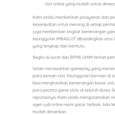
slot online yang mudah untuk dimen
Kami selalu memberikan pelayanan dan per
kesempatan untuk menang di setiap permaina
juga memberikan tingkat kemenangan yang
keunggulan IMBASLOT dibandingkan situs
yang lengkap dan bermutu.
Begitu isi surat dari BPMS GMIM terkait 
Selain menawarkan gameplay yang menari
para pemain slot. Keunggulan bermain di
bisa menghasilkan kemenangan besar untuk
para pecinta game slots di seluruh dunia. S
reputasinya. Kami selalu mengutamakan mu
agen judi online resmi gacor terbaik. Ada 
mudah dimainkan.