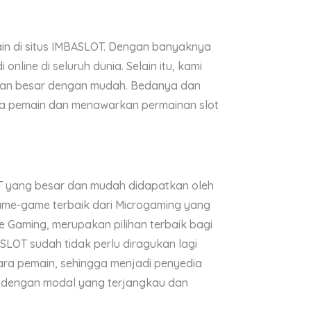
in di situs IMBASLOT. Dengan banyaknya
line di seluruh dunia. Selain itu, kami
ngan besar dengan mudah. Bedanya dan
ra pemain dan menawarkan permainan slot
 yang besar dan mudah didapatkan oleh
ame-game terbaik dari Microgaming yang
 Gaming, merupakan pilihan terbaik bagi
ASLOT sudah tidak perlu diragukan lagi
ara pemain, sehingga menjadi penyedia
OT, dengan modal yang terjangkau dan