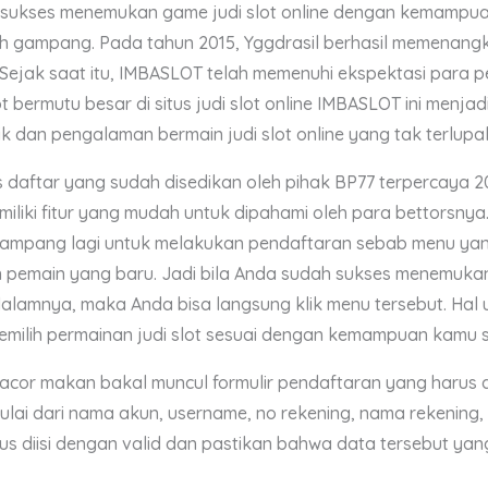
sukses menemukan game judi slot online dengan kemampuan
ih gampang. Pada tahun 2015, Yggdrasil berhasil memenang
 Sejak saat itu, IMBASLOT telah memenuhi ekspektasi para 
ot bermutu besar di situs judi slot online IMBASLOT ini menja
k dan pengalaman bermain judi slot online yang tak terlup
s daftar yang sudah disedikan oleh pihak BP77 terpercaya 20
liki fitur yang mudah untuk dipahami oleh para bettorsnya
ih gampang lagi untuk melakukan pendaftaran sebab menu y
emain yang baru. Jadi bila Anda sudah sukses menemukan op
i dalamnya, maka Anda bisa langsung klik menu tersebut. H
lih permainan judi slot sesuai dengan kemampuan kamu se
gacor makan bakal muncul formulir pendaftaran yang harus d
mulai dari nama akun, username, no rekening, nama rekening,
harus diisi dengan valid dan pastikan bahwa data tersebut 