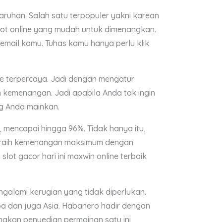
aruhan. Salah satu terpopuler yakni karean
slot online yang mudah untuk dimenangkan.
mail kamu. Tuhas kamu hanya perlu klik
ine terpercaya. Jadi dengan mengatur
 kemenangan. Jadi apabila Anda tak ingin
ng Anda mainkan.
 mencapai hingga 96%. Tidak hanya itu,
 meraih kemenangan maksimum dengan
slot gacor hari ini maxwin online terbaik
alami kerugian yang tidak diperlukan.
a dan juga Asia. Habanero hadir dengan
nakan penyedian permainan satu ini