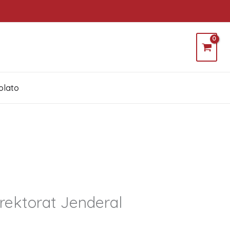
olato
rektorat Jenderal