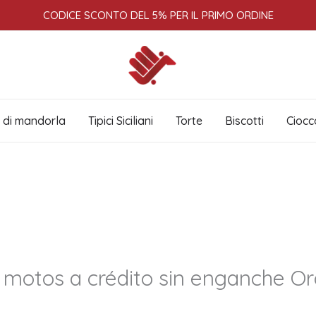
CODICE SCONTO DEL 5% PER IL PRIMO ORDINE
i di mandorla
Tipici Siciliani
Torte
Biscotti
Ciocc
n motos a crédito sin enganche Or