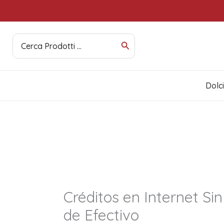
Vai
al
contenuto
Ricerca
per:
Dolc
Créditos en Internet Si
de Efectivo