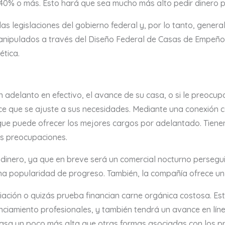
240% o más. Esto hará que sea mucho más alto pedir dinero 
s legislaciones del gobierno federal y, por lo tanto, gene
pulados a través del Diseño Federal de Casas de Empeño. A 
ética.
 adelanto en efectivo, el avance de su casa, o si le preocu
e que se ajuste a sus necesidades. Mediante una conexión co
 puede ofrecer los mejores cargos por adelantado. Tienen un
s preocupaciones.
 dinero, ya que en breve será un comercial nocturno persegu
 popularidad de progreso. También, la compañía ofrece un
ciación o quizás prueba financian carne orgánica costosa. E
ciamiento profesionales, y también tendrá un avance en línea
asa un poco más alta que otras formas asociadas con los p