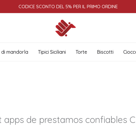
CODICE SCONTO DEL 5% PER IL PRIMO ORDINE
i di mandorla
Tipici Siciliani
Torte
Biscotti
Ciocc
t apps de prestamos confiables C