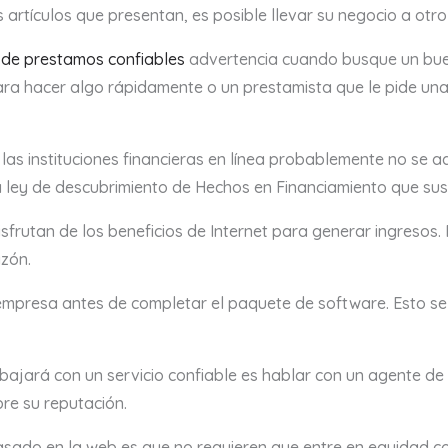
s artículos que presentan, es posible llevar su negocio a otro
de prestamos confiables
advertencia cuando busque un buen
 para hacer algo rápidamente o un prestamista que le pide un
las instituciones financieras en línea probablemente no se adm
a ley de descubrimiento de Hechos en Financiamiento que sus
isfrutan de los beneficios de Internet para generar ingresos
zón.
a empresa antes de completar el paquete de software. Esto s
jará con un servicio confiable es hablar con un agente de b
bre su reputación.
sado en la web es que no requieren que entre en equidad co