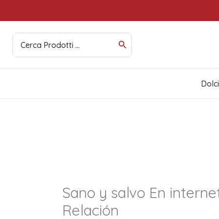
Vai
al
contenuto
Ricerca
per:
Dolc
Sano y salvo En interne
Relación